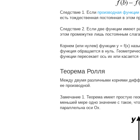
Следствие 1. Если
производная функции
есть тождественная постоянная в этом п
Следствие 2. Если две функции имеют ра
этом промежутке лишь постоянным слаг
Корнем (или нулем) функции у = f(x) назы
функция обращается в нуль. Геометричес
функции пересекает ось их или касается 
Теорема Ролля
Между двумя различными корнями диффе
ее производной.
Замечание 1. Теорема имеет простую гео
меньшей мере одно значение с такое, что 
параллельна оси Ох.