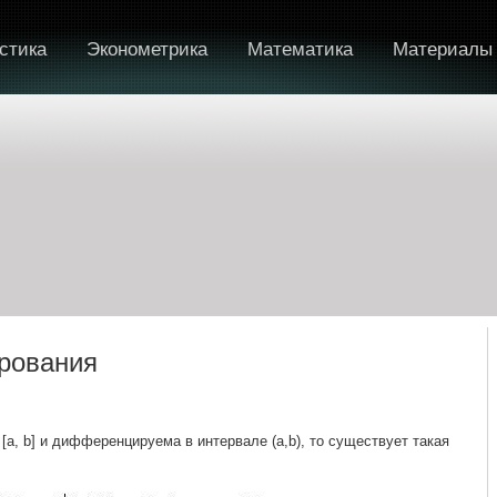
стика
Эконометрика
Математика
Материалы
рования
 [а, b] и дифференцируема в интервале (а,b), то существует такая