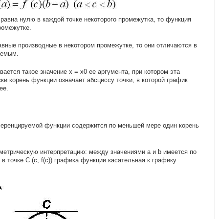
равна нулю в каждой точке некоторого промежутка, то функция
ромежутке.
вные производные в некотором промежутке, то они отличаются в
аемым.
вается такое значение х = х0 ее аргумента, при котором эта
ки корень функции означает абсциссу точки, в которой график
ее.
ренцируемой функции содержится по меньшей мере один корень
метрическую интерпретацию: между значениями а и b имеется по
в точке С (с, f(c)) графика функции касательная к графику