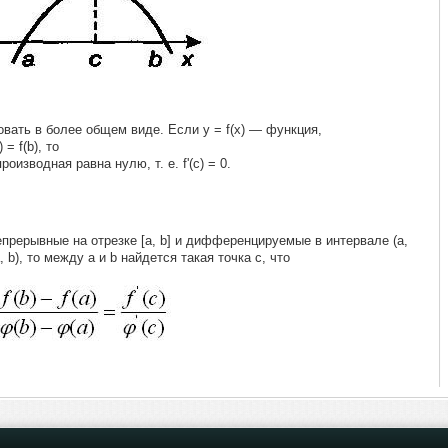
ать в более общем виде. Если у = f(x) — функция,
= f(b), то
оизводная равна нулю, т. е. f'(с) = 0.
непрерывные на отрезке [а, b] и дифференцируемые в интервале (а,
, b), то между а и b найдется такая точка с, что