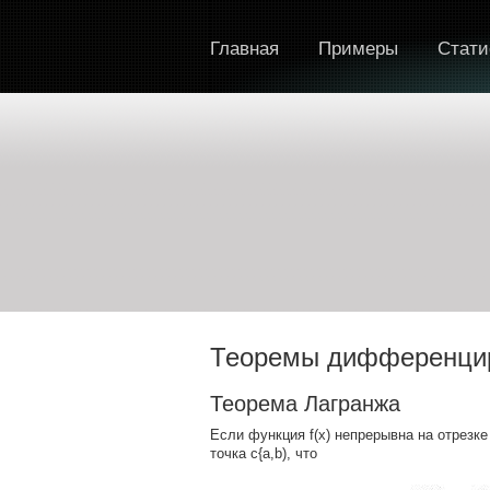
Главная
Примеры
Стати
Теоремы дифференци
Теорема Лагранжа
Если функция f(x) непрерывна на отрезке
точка с{а,b), что