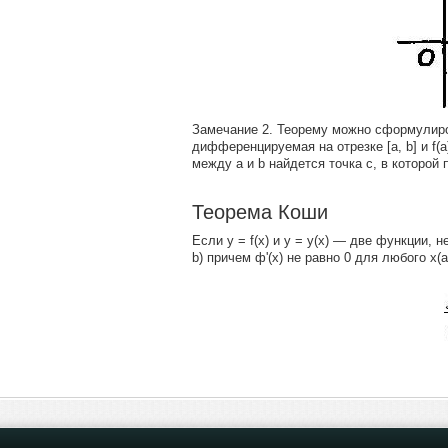
Замечание 2. Теорему можно сформулиров
дифференцируемая на отрезке [а, b] и f(а) 
между а и b найдется точка с, в которой пр
Теорема Коши
Если y = f(x) и у = у(х) — две функции, 
b) причем ф'(x) не равно 0 для любого х(а