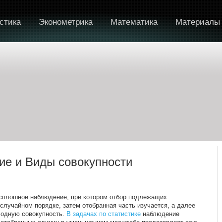
стика
Эконометрика
Математика
Материалы
е и Виды совокупности
есплошное наблюдение, при котором отбор подлежащих
лучайном порядке, затем отобранная часть изучается, а далее
ходную совокупность.
В задачах по статистике
наблюдение