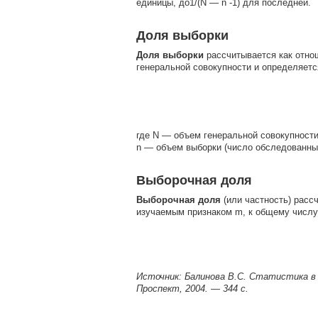
единицы, до1/(N — n -1) для последней.
Доля выборки
Доля выборки
рассчитывается как отно
генеральной совокупности и определяет
где N — объем генеральной совокупности
n — объем выборки (число обследованны
Выборочная доля
Выборочная доля
(или частность) расс
изучаемым признаком m, к общему числу
Источник: Балинова B.C. Статистика в в
Проспект, 2004. — 344 с.