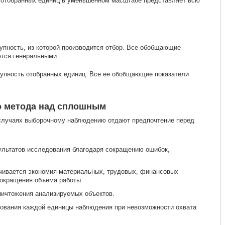
ть отобранных единиц в уменьшенном масштабе представляет всю
упность, из которой производится отбор. Все обобщающие
ются генеральными.
упность отобранных единиц. Все ее обобщающие показатели
 метода над сплошным
 случаях выборочному наблюдению отдают предпочтение перед
ультатов исследования благодаря сокращению ошибок,
чивается экономия материальных, трудовых, финансовых
сокращения объема работы.
ничтожения анализируемых объектов.
ования каждой единицы наблюдения при невозможности охвата