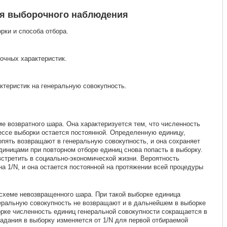
я выборочного наблюдения
ки и способа отбора.
очных характеристик.
ктеристик на генеральную совокупность.
е возвратного шара. Она характеризуется тем, что численность
ессе выборки остается постоянной. Определенную единицу,
опять возвращают в генеральную совокупность, и она сохраняет
иницами при повторном отборе единиц снова попасть в выборку.
стретить в социально-экономической жизни. Вероятность
а 1/N, и она остается постоянной на протяжении всей процедуры
схеме невозвращенного шара. При такой выборке единица
неральную совокупность не возвращают и в дальнейшем в выборке
орке численность единиц генеральной совокупности сокращается в
адания в выборку изменяется от 1/N для первой отбираемой