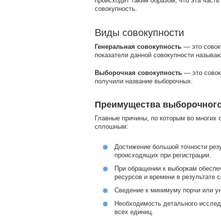
происходит таким образом, что эта час
совокупность.
Виды совокупности
Генеральная совокупность
— это совок
показатели данной совокупности называ
Выборочная совокупность
— это совок
получили название выборочных.
Преимущества выборочного
Главные причины, по которым во многих
сплошным:
Достижение большой точности рез
происходящих при регистрации.
При обращении к выборкам обеспе
ресурсов и времени в результате 
Сведение к минимуму порчи или у
Необходимость детального исслед
всех единиц.