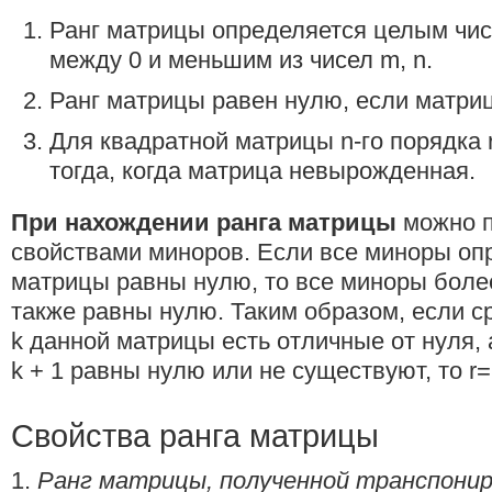
Ранг матрицы определяется целым чи
между 0 и меньшим из чисел m, n.
Ранг матрицы равен нулю, если матри
Для квадратной матрицы n-го порядка r
тогда, когда матрица невырожденная.
При нахождении ранга матрицы
можно п
свойствами миноров. Если все миноры оп
матрицы равны нулю, то все миноры боле
также равны нулю. Таким образом, если с
k данной матрицы есть отличные от нуля,
k + 1 равны нулю или не существуют, то r=
Свойства ранга матрицы
1.
Ранг матрицы, полученной транспони