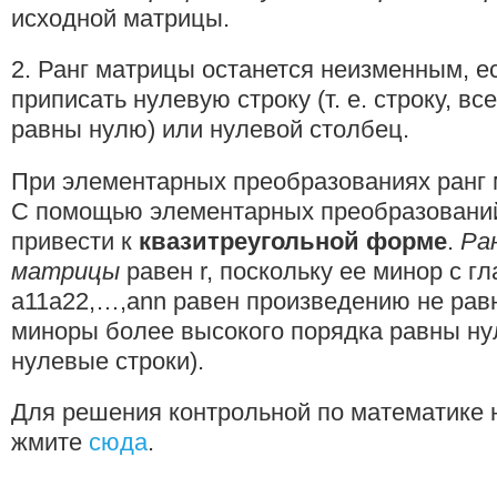
исходной матрицы.
2. Ранг матрицы останется неизменным, е
приписать нулевую строку (т. е. строку, в
равны нулю) или нулевой столбец.
При элементарных преобразованиях ранг 
С помощью элементарных преобразовани
привести к
квазитреугольной форме
.
Ра
матрицы
равен r, поскольку ее минор с г
а11а22,…,аnn равен произведению не рав
миноры более высокого порядка равны ну
нулевые строки).
Для решения контрольной по математике 
жмите
сюда
.