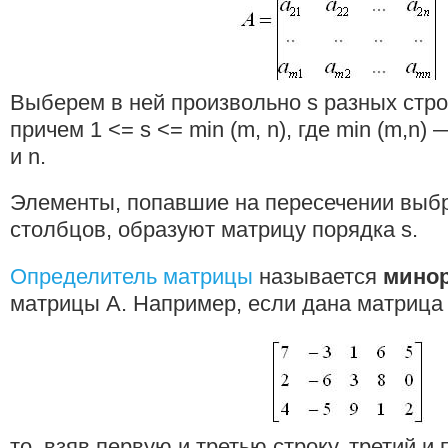
Выберем в ней произвольно s разных строк
причем 1 <= s <= min (m, n), где min (m,n
и n.
Элементы, попавшие на пересечении выбр
столбцов, образуют матрицу порядка s.
Определитель матрицы
называется
минор
матрицы А. Например, если дана матрица
то, взяв первую и третью строку, третий и