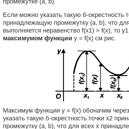
промежутке (а, b).
Если можно указать такую б-окрестность т
принадлежащую промежутку (а, b), что для 
выполняется неравенство f(x1) > f(x), то y
максимумом функции
y = f{x) см рис.
Максимум функции y = f{x) обоначим через
указать такую б-окрестность точки х2 пр
промежутку (а, b), что для всех х принадле