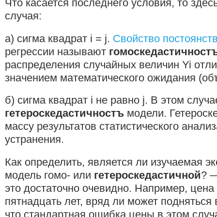
Что касается последнего условия, то зде
случая:
а) сигма квадрат i = j.
Свойство постоянст
регрессии называют
гомоскедастичност
распределения случайных величин Yi отл
значением математического ожидания (объ
б) сигма квадрат i не равно j. В этом слу
гетероскедастичностъ
модели. Гетероск
массу результатов статистического анализ
устранения.
Как определить, является ли изучаемая э
модель гомо- или
гетероскедастичной
? 
это достаточно очевидно. Например, цена
пятнадцать лет, вряд ли может подняться 
что стандартная ошибка цены в этом случ