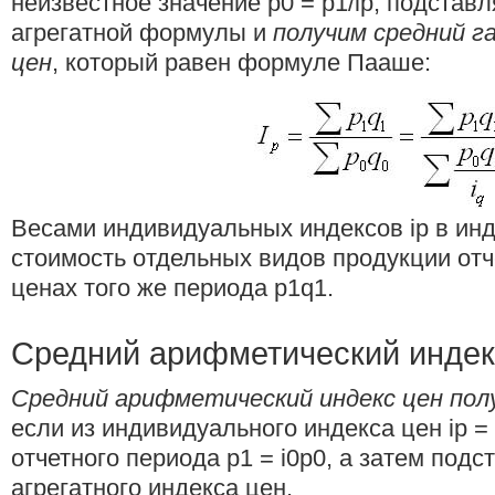
неизвестное значение р0 = p1/ip, подстав
агрегатной формулы и
получим средний г
цен
, который равен формуле Пааше:
Весами индивидуальных индексов iр в инд
стоимость отдельных видов продукции отч
ценах того же периода p1q1.
Средний арифметический индек
Средний арифметический индекс цен по
если из индивидуального индекса цен ip =
отчетного периода p1 = i0p0, а затем подс
агрегатного индекса цен.