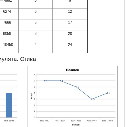
— 4882
6
6
 – 6274
6
12
 – 7666
5
17
 – 9058
3
20
— 10450
4
24
мулята. Огива