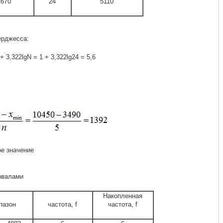
7670
24
5110
ерджесса:
 + 3,322lgN = 1 + 3,322lg24 = 5,6
е значение
рвалами
Накопленная
пазон
частота, f
частота, f