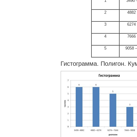
1
3490 
2
4882
3
6274
4
7666
5
9058 
Гистограмма. Полигон. Ку