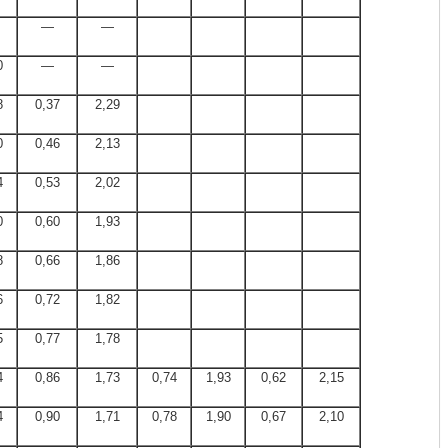
—
—
0
—
—
8
0,37
2,29
0
0,46
2,13
4
0,53
2,02
0
0,60
1,93
8
0,66
1,86
6
0,72
1,82
5
0,77
1,78
4
0,86
1,73
0,74
1,93
0,62
2,15
4
0,90
1,71
0,78
1,90
0,67
2,10