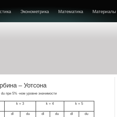
стика
Эконометрика
Математика
Материалы
рбина – Уотсона
, du при 5% -ном уровне значимости
k = 3
k = 4
k = 5
dl
du
dl
du
dl
du