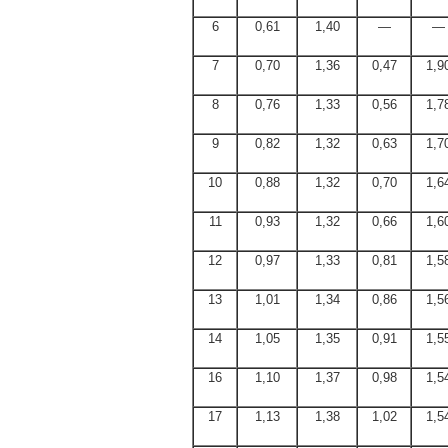
6
0,61
1,40
—
—
7
0,70
1,36
0,47
1,9
8
0,76
1,33
0,56
1,7
9
0,82
1,32
0,63
1,7
10
0,88
1,32
0,70
1,6
11
0,93
1,32
0,66
1,6
12
0,97
1,33
0,81
1,5
13
1,01
1,34
0,86
1,5
14
1,05
1,35
0,91
1,5
16
1,10
1,37
0,98
1,5
17
1,13
1,38
1,02
1,5