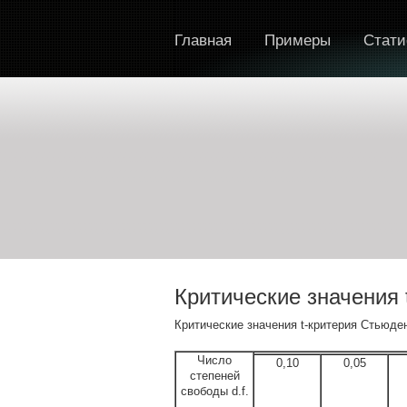
Главная
Примеры
Стати
Критические значения 
Критические значения t-критерия Стьюдент
Число
0,10
0,05
степеней
свободы d.f.