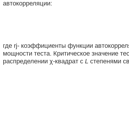
автокорре­ляции:
где rj- коэффициенты функции автокорре
мощности теста. Критическое значение те
распределении χ-квадрат с
L
степенями с