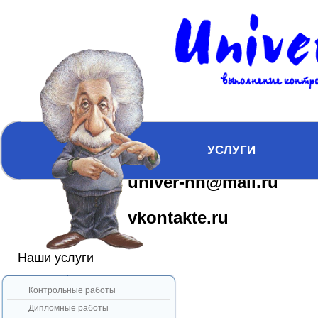
Главная
Гарантии
Вопросы
Карта сайта
ICQ:617163610
ГЛАВНАЯ
УСЛУГИ
univer-nn@mail.ru
vkontakte.ru
Наши услуги
Контрольные работы
Дипломные работы