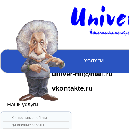
Главная
Гарантии
Вопросы
Карта сайта
ICQ:617163610
ГЛАВНАЯ
УСЛУГИ
univer-nn@mail.ru
vkontakte.ru
Наши услуги
Контрольные работы
Дипломные работы