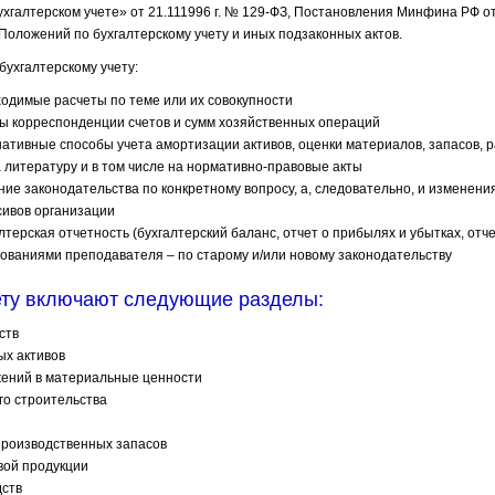
хгалтерском учете» от 21.111996 г. № 129-ФЗ, Постановления Минфина РФ от
Положений по бухгалтерскому учету и иных подзаконных актов.
бухгалтерскому учету:
одимые расчеты по теме или их совокупности
ы корреспонденции счетов и сумм хозяйственных операций
ативные способы учета амортизации активов, оценки материалов, запасов, 
 литературу и в том числе на нормативно-правовые акты
ие законодательства по конкретному вопросу, а, следовательно, и изменения
ссивов организации
терская отчетность (бухгалтерский баланс, отчет о прибылях и убытках, отче
бованиями преподавателя – по старому и/или новому законодательству
чету включают следующие разделы:
ств
ых активов
жений в материальные ценности
го строительства
производственных запасов
овой продукции
дств