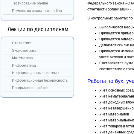
Тестирование on-line
Федерального закона «О бу
отчетности организаций», 
Помощь на экзаменах on-line
В контрольных работах по 
Выполняются необх
Лекции по дисциплинам
Приводятся пример
Приводятся альтерн
Статистика
Делаются ссылки на
Эконометрика
Приводится изменен
учете активов и па
Математика
Составляется бухгал
Информатика
соответствии с тре
Информационные системы
Работы по бух. у
Информационная безопасность
Продвижение сайтов
Учет основных сред
Учет нематериальн
Учет доходных вло
Учет незавершенно
Учет материалов
Учет материально-
Учет товаров и гот
Учет денежных сре