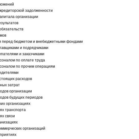
ложений
 кредиторской задолженности
капитала организации
езультатов
обязательств
ймов
и перед бюджетом и внебюджетными фондами
ставщиками и подрядчиками
купателями и заказчиками
рсоналом по оплате труда
рсоналом по прочим операциям
редителями
стоящих расходов
ных затрат
ходов организации
ходов будущих периодов
ких организациях
ях транспорта
ях связи
ганизациях
коммерческих организаций
дприятиях