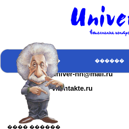
�������
��������
�������
����� �����
ICQ:617163610
�������
������
univer-nn@mail.ru
����� ������
vkontakte.ru
���� ������