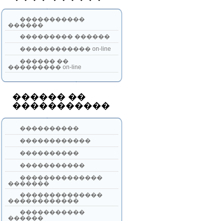
�����������
������
��������� ������
������������ on-line
������ ��
��������� on-line
������ ��
�����������
����������
������������
����������
�����������
��������������
�������
��������������
������������
�����������
������