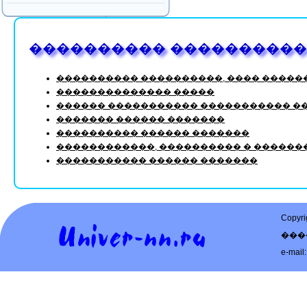
���������� ����������
���������� ����������, ���� ������
�������������� �����
������ ����������� ����������� �
������� ������ �������
���������� ������ �������
������������, ���������� � ������
����������� ������ �������
Copy
���
e-mail