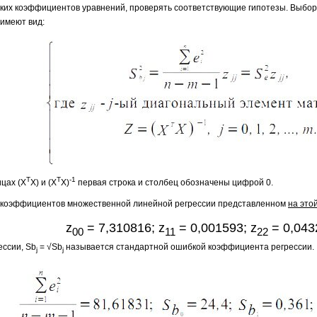
ких коэффициентов уравнений, проверять соответствующие гипотезы. Выбо
имеют вид:
T
T
-1
ицах (X
X) и (X
X)
первая строка и столбец обозначены цифрой 0.
 коэффициентов множественной линейной регрессии представленном
на это
z
= 7,310816; z
= 0,001593; z
= 0,043
00
11
22
ессии, Sb
= √Sb
называется стандартной ошибкой коэффициента регрессии.
j
j