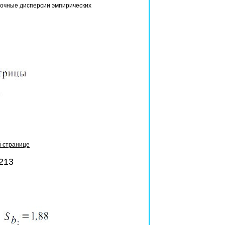
рочные дисперсии эмпирических
й странице
213