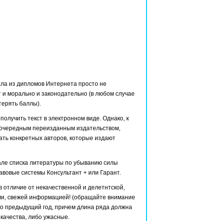
ла из дипломов Интернета просто не
т и морально и законодательно (в любом случае
 терять баллы).
получить текст в электронном виде. Однако, к
ть очередным переизданным издательством,
нать конкретных авторов, которые издают
але списка литературы по убыванию силы
авовые системы Консультант + или Гарант.
 отличие от некачественной и делетнтской,
ми, свежей информацией! (обращайте внимание
бо предыдущий год, причем длина ряда должна
качества, либо ужасные.