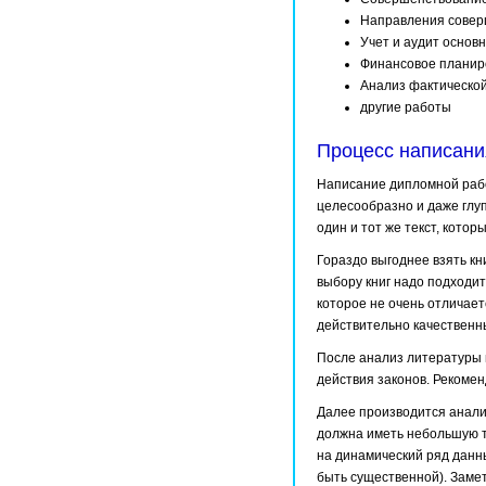
Направления совер
Учет и аудит основ
Финансовое планир
Анализ фактической
другие работы
Процесс написани
Написание дипломной рабо
целесообразно и даже глуп
один и тот же текст, котор
Гораздо выгоднее взять кн
выбору книг надо подходит
которое не очень отличает
действительно качественные
После анализ литературы 
действия законов. Рекомен
Далее производится анали
должна иметь небольшую т
на динамический ряд данн
быть существенной). Заме