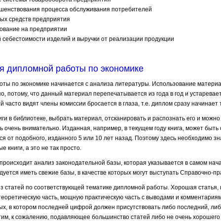
шенствования процесса обслуживания потребителей
ных средств предприятия
ование на предприятии
 себестоимости изделий и выручки от реализации продукции
я дипломной работы по экономике
ты по экономике начинается с анализа литературы. Использование материа
о, потому, что данный материал перепечатывается из года в год и устаревае
ый часто видят члены комиссии бросается в глаза, т.е. диплом сразу начинает
иги в библиотеке, выбрать материал, отсканировать и распознать его и можно 
ь очень внимательно. Изданная, например, в текущем году книга, может бы
ся от подобного, изданного 5 или 10 лет назад. Поэтому здесь необходимо з
 книги, а это не так просто.
происходит анализ законодательной базы, которая указывается в самом нач
дуется иметь свежие базы, в качестве которых могут выступать Справочно-пр
з статей по соответствующей тематике дипломной работы. Хорошая статья, в
еоретическую часть, мощную практическую часть с выводами и комментария
ых, в котором последней цифрой должен присутствовать либо последний, ли
тим, к сожалению, подавляющее большинство статей либо не очень хорошего 