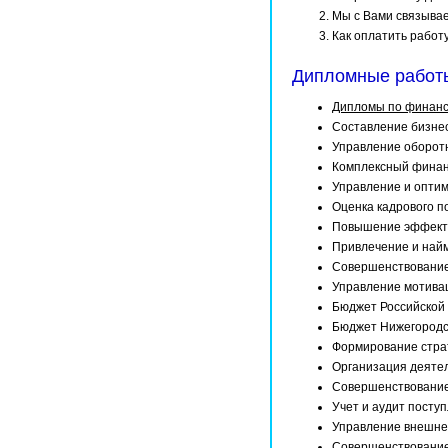
Мы с Вами связывае
Как оплатить работ
Дипломные работы
Дипломы по финанс
Составление бизне
Управление оборот
Комплексный финан
Управление и оптим
Оценка кадрового п
Повышение эффекти
Привлечение и най
Совершенствование
Управление мотива
Бюджет Российской
Бюджет Нижегородс
Формирование стра
Организация деяте
Совершенствование
Учет и аудит посту
Управление внешне
Совершенствование