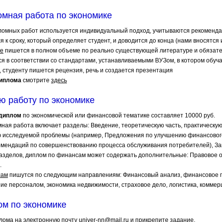
омная работа по экономике
ломных работ используется индивидуальный подход, учитываются рекоменда
 к сроку, который определяет студент, и доводится до конца (нами вносятся
ке
пишется в полном объеме по реально существующей литературе и обязате
 в соответствии со стандартами, устанавливаемыми ВУЗом, в котором обуча
 студенту пишется рецензия, речь и создается презентация
диплома
смотрите
здесь
ю работу по экономике
 диплом
по экономической или финансовой тематике составляет 10000 руб.
мная работа включает разделы: Введение, теоретическую часть, практическую
 исследуемой проблемы (например, Предложения по улучшению финансового
омендаций по совершенствованию процесса обслуживания потребителей), За
азделов, диплом по финансам может содержать дополнительные: Правовое 
.
сам
пишутся по следующим направлениям: Финансовый анализ, финансовое 
ие персоналом, экономика недвижимости, страховое дело, логистика, коммерц
ом по экономике
лома на электронную почту
univer-nn@mail.ru
и прикрепите задание.