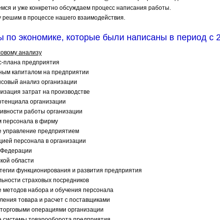
мся и уже конкретно обсуждаем процесс написания работы.
у решим в процессе нашего взаимодействия.
 по экономике, которые были написаны в период с 2
овому анализу
с-плана предприятия
ным капиталом на предприятии
совый анализ организации
изация затрат на производстве
отенциала организации
вности работы организации
м персонала в фирму
 управление предприятием
цией персонала в организации
 Федерации
кой области
тегии функционирования и развития предприятия
льности страховых посредников
 методов набора и обучения персонала
пления товара и расчет с поставщиками
торговыми операциями организации
 системы товарооборота предприятия