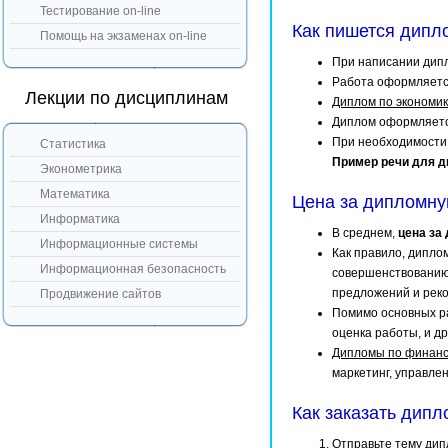
Тестирование on-line
Как пишется дипл
Помощь на экзаменах on-line
При написании дип
Работа оформляется
Лекции по дисциплинам
Диплом по экономи
Диплом оформляется
При необходимости,
Статистика
Пример речи для 
Эконометрика
Математика
Цена за дипломну
Информатика
В среднем,
цена за
Информационные системы
Как правило, дипло
Информационная безопасность
совершенствованию
предложений и рек
Продвижение сайтов
Помимо основных р
оценка работы, и др
Дипломы по финан
маркетинг, управлен
Как заказать дипл
Отправьте тему дип