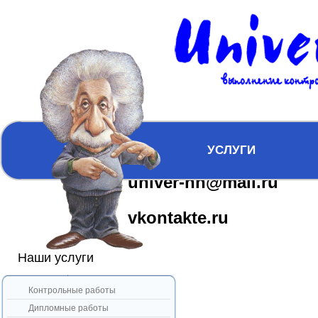
Главная
Гарантии
Вопросы
Карта сайта
ICQ:617163610
ГЛАВНАЯ
УСЛУГИ
univer-nn@mail.ru
vkontakte.ru
Наши услуги
Контрольные работы
Дипломные работы