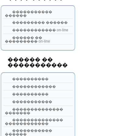
�����������
������
��������� ������
������������ on-line
������ ��
��������� on-line
������ ��
�����������
����������
������������
����������
�����������
��������������
�������
��������������
������������
�����������
������