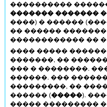
���������� �����
������� ������� �
����) � ������ (���
�� ������ ������� 
������������ �� �
���� ����� ������
�������, �� �����
��� � ��������. �
������. ��� ������
���������, �� ���
������ (
�����
). �
����� ��������� 