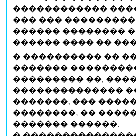
������������ ����
��� ��� ����������
������ �������� �
������ ���� �� ���
� ���������� �� 
������� ���������
��������� ��, ���
�������������� ��
�������, ��� ����
��������, �� �����
������� ������.
� ��������������