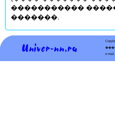
����������� �����
�������.
Copy
���
e-mail