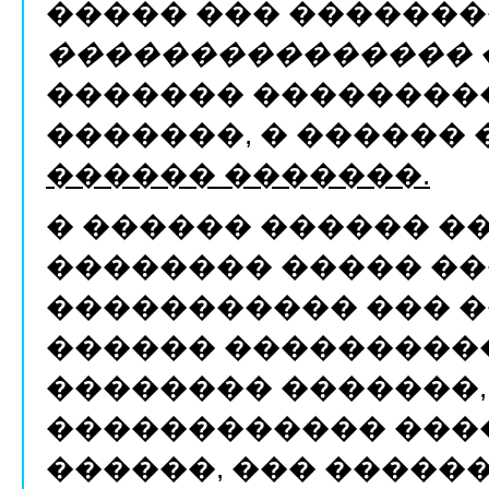
����� ��� �������
��������������� 
������� ��������
�������, � ������ 
������ �������.
� ������ ������ �
�������� ����� ��
����������� ��� �
������ ���������
�������� �������,
������������ ����
������, ��� �����