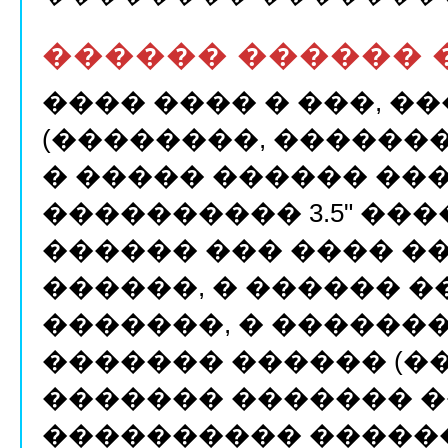
������ ������ 
���� ���� � ���, �
(��������, �������
� ����� ������ ��
���������� 3.5" ��
������ ��� ���� �
������, � ������ �
�������, � ������
������� ������ (�
������� ������� �
���������� �����