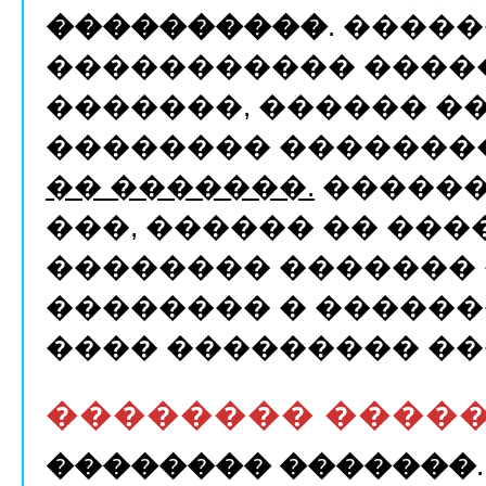
����������
. ����
����������� ������
�������, ������ 
�������� ��������
�� �������.
������
���, ������ �� ���
�������� ������� 
�������� � ������
���� ��������� ��
�������� ����
�������� �������