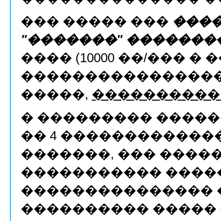
��� ����� ���
���
"�������" �������
���� (10000 ��/��� � �
���������������
�����,
����������
� ��������� �����
�� 4 ������������
�������, ��� �����
����������� �����
��������������� 
���������� ����� 