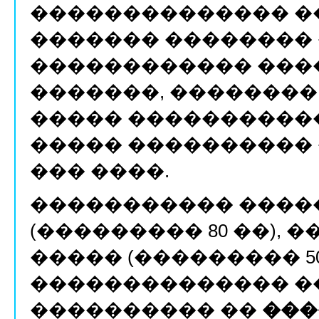
�������������� ��
������� ��������
������������ ���
�������, ��������
����� �����������
����� ����������
��� ����.
����������� ����
(��������� 80 ��), 
����� (��������� 50 
�������������� �
���������� ��
���