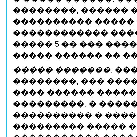
��������, ������ �
���������� �����
������������ ���
����� 5 �� ��� ���
����� ������ �� �
����� �������
, ��
��������, ��� ���
���� ������ ����
���������, � �����
���������� � ���
��������� ����� 