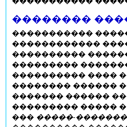
����������� ����
�������� ���
����������� ����
������������ ���
���������� ������
��������� ������
���������� ���� �
�������� ������ �
������� ������ �
��������� ����� �
���
�����-�������