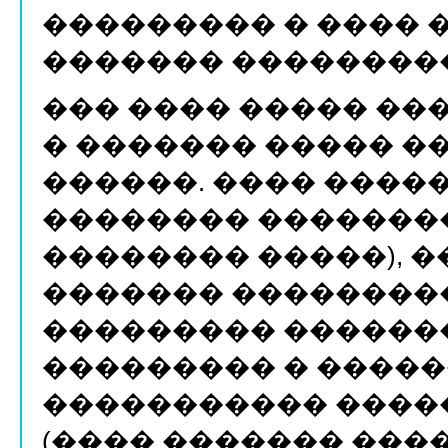
��������� � ���� 
������� ��������
��� ���� ����� ��
� ������� ����� �
������. ���� ����
�������� �������
�������� �����), �
������� ���������
��������� �������
��������� � �����
����������� ����
(���� ������� ����