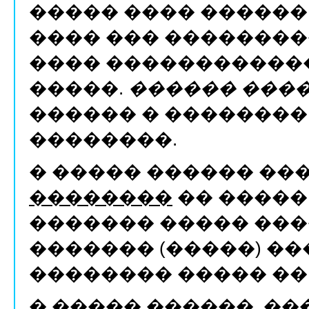
����� ���� ������
���� ��� �������
���� �����������
�����.
������ ���
������ � �������� 1
��������.
� ����� ������ ��
��������
�� �����
������� ����� ��
������� (�����) �
�������� ����� �� 
� ����� ������, �