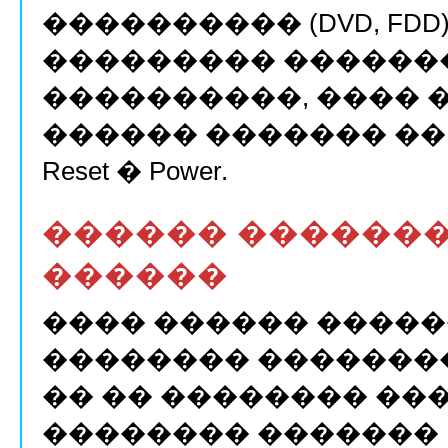
���������� (DVD, FD
��������� �������
����������, ���� 
������ ������� ��
Reset � Power.
������ �������
������
���� ������ ����
�������� �������
�� �� �������� ��
�������� �������