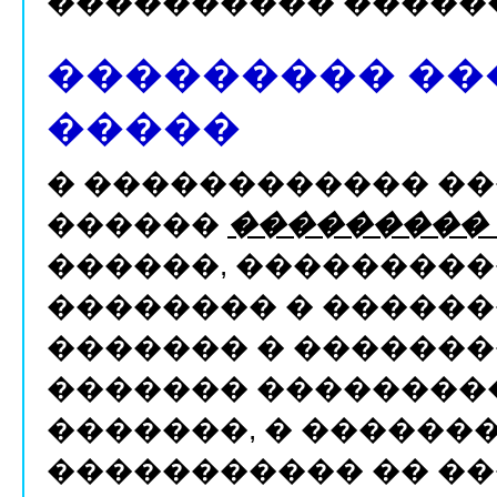
���������� ������
��������� ��
�����
� ������������ �
������
���������
������, ���������
�������� � ������
������� � �������
������� ���������
�������, � ������
����������� �� ��