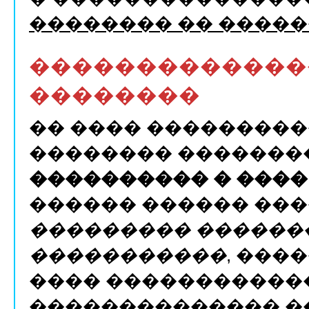
�������� �� ����
�������������
��������
�� ���� ��������
�������� �������
���������� � ����
������ ������ ��
��������� ������
�����������
, ���
���� ������������
�������������� �