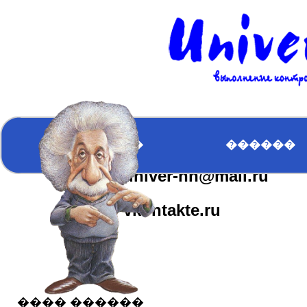
�������
��������
�������
����� �����
ICQ:617163610
�������
������
univer-nn@mail.ru
����� ������
vkontakte.ru
���� ������