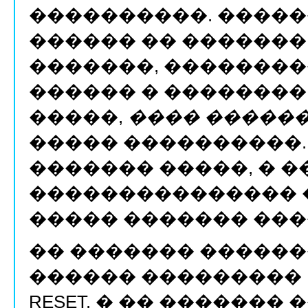
����������. ����
������ �� �������
�������, �������
������ � ��������
�����,
���� �����
����� ����������.
������� �����, � �
��������������� �
����� ������� ���
�� ������� ������
������ ��������� 
RESET. � �� ������