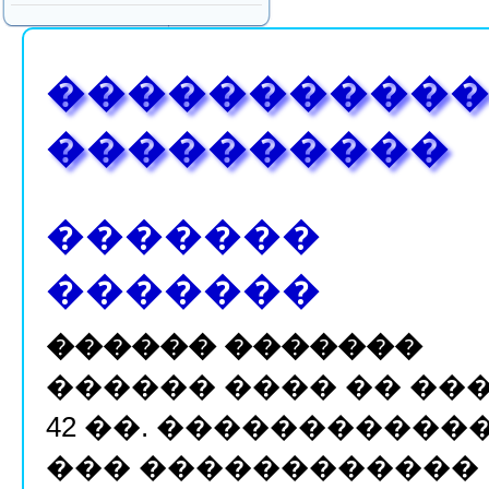
�����������
����������
�������
�������
������ �������
������ ���� �� ��
42 ��. �����������
��� ������������