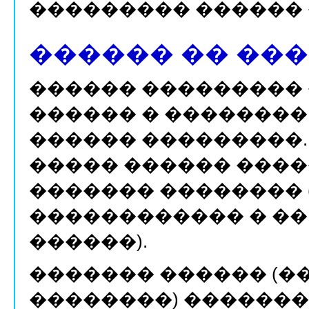
��������� ������ 
������ �� ��
������ ���������
������ � �������� 
������ ���������. 
����� ������ �����
������� �������� 
������������ � ��
������).
������� ������ (�
��������) ������