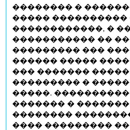
�������� � ������
����� ����������
������������, � �
����������� �� �
��������� ��� ��
������ ����� ����
��� ������� �����
��������� � ����
�����. ����������
������� � ������� �
�������� �������
���� ��������� ��