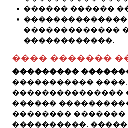
������
������ �
��������������
������������� 
������������.
���� ������� �
��������� ������
����������� ����.
��������������� 
������ ���������
�������� �������
����������. �����