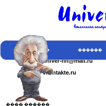
�������
��������
�������
����� �����
ICQ:617163610
�������
������
univer-nn@mail.ru
����� ������
vkontakte.ru
���� ������