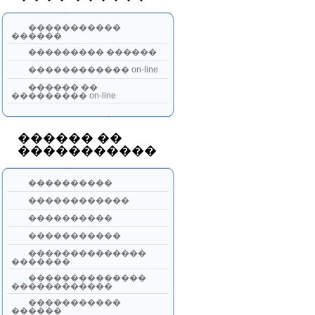
�����������
������
��������� ������
������������ on-line
������ ��
��������� on-line
������ ��
�����������
����������
������������
����������
�����������
��������������
�������
��������������
������������
�����������
������