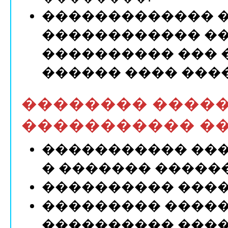
������������� 
������������ �
���������� ���
������ ���� ���
�������� ����
����������� �
����������� ���
� ������� ������
���������� ����
��������� �����
���������� ���