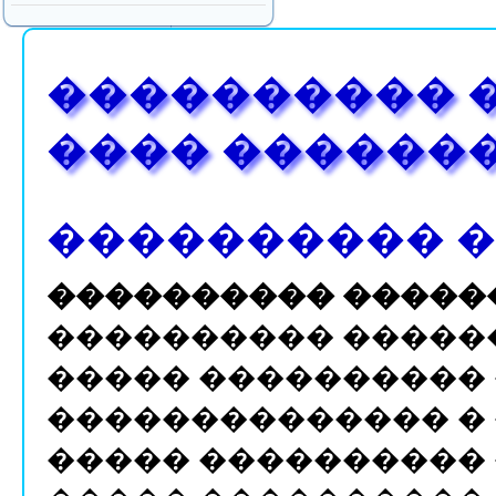
���������� 
���� ������
���������� 
���������� �����
���������� ������
����� ����������
�������������� � 
����� ���������� 