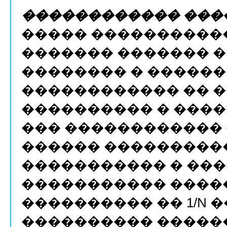
������������ ���
����� �����������
������� ������� 
�������� � ������
������������ �� �
���������� � ����
��� ������������
������ ���������
����������� � ��
����������� ����
���������� �� 1/N 
���������� �������, �