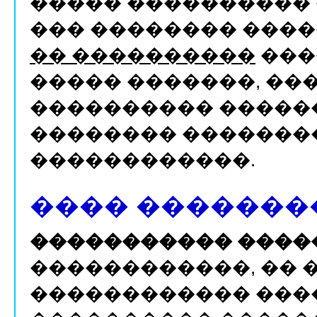
����� ����������
��� �������� ���
�� ����������
���
����� �������, ��
���������� �����
�������� �������
������������.
���� �������
����������� ����
������������, �� 
������������ ����