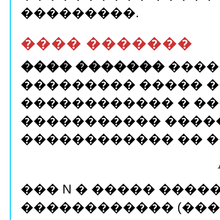
���������.
���� �������
���� �������
����
��������� ����� 
������������ � �
����������� ����
������������ �� �
��� N � ����� ���
������������ (���