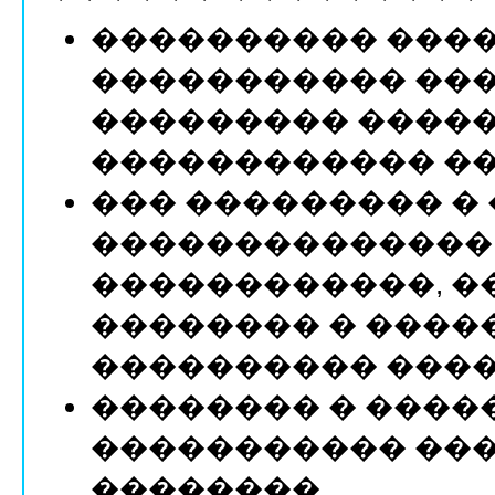
���������� ���
����������� ��
��������� �����
������������ ��
��� ��������� �
��������������
������������, �
�������� � ����
���������� ����
�������� � ����
����������� ��
��������.