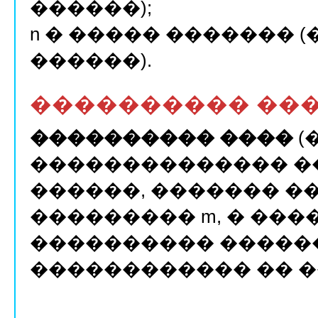
������);
n � ����� �������
������).
���������� ��
���������� ����
(
�������������� �
������, ������� �
��������� m, � ���
���������� ������
������������ �� �