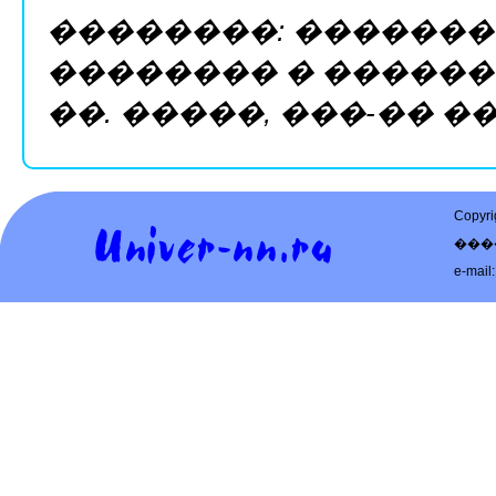
��������: ��������
�������� � �������:
��. �����, ���-�� ����
Copy
���
e-mail