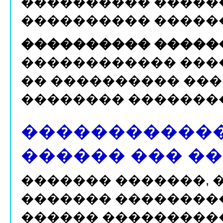
���������� �����
���������� �����
���������� �����
������������ ����
�� ���������� ��
�������� �������
�����������
������ ��� �
������� �������, 
������� ��������
������ ����������