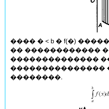
���� � < b � f(�) ����
�� ������������ 
�������������� �
��������������� 
��������.