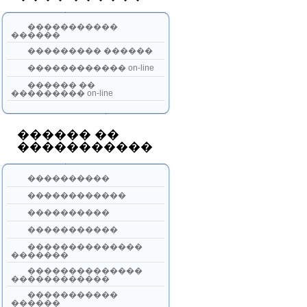
�����������
������
��������� ������
������������ on-line
������ ��
��������� on-line
������ ��
�����������
����������
������������
����������
�����������
��������������
�������
��������������
������������
�����������
������