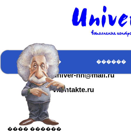
�������
��������
�������
����� �����
ICQ:617163610
�������
������
univer-nn@mail.ru
����� ������
vkontakte.ru
���� ������