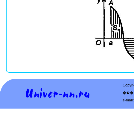
Copy
���
e-mail