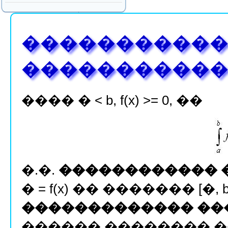
�����������
�����������
���� � < b, f(x) >= 0, ��
�.�.
������������ 
� = f(x) �� ������� [�, 
������������� ��
������ �������� ���