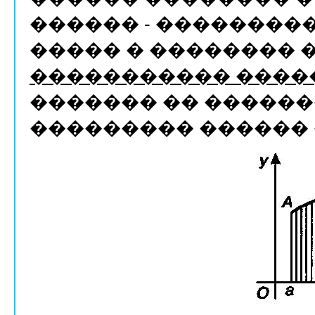
������ - ��������� ��
����� � �������� ���
����������� ����
������� �� �����
��������� ������ 