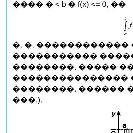
���� � < b � f(x) <= 0, ��
�. �. ������������
����������� ����
��������, ����� �
��������������� 
��������, ������ �
���.).