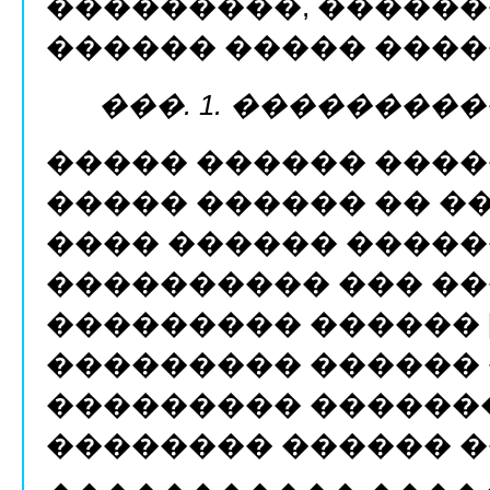
���������, �������
������ ����� ������
���. 1. �������
����� ������ ����
����� ������ �� ��
���� ������ �����
���������� ��� ��
��������� ������ [x
��������� ������ 
��������� ������� F(a
�������� ������ �