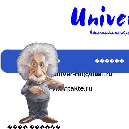
�������
��������
�������
����� �����
ICQ:617163610
�������
������
univer-nn@mail.ru
����� ������
vkontakte.ru
���� ������