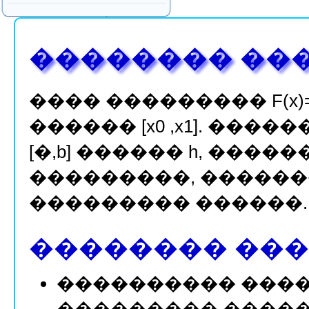
�������� ��
���� ��������� F(x)
������ [x0 ,x1]. ��
[�,b] ������ h, ���
���������, ������
��������� ������.
�������� ���
���������� �����
��������� ������ 