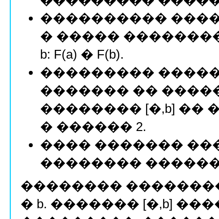
���������� �������
� ����� ��������
b: F(a) � F(b).
��������� ������� F
������� �� ����
�������� [�,b] �� 
� ������ 2.
���� ������� ��
�������� ������
�������� �������
� b. ������� [�,b] �