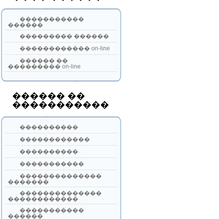
�����������
������
��������� ������
������������ on-line
������ ��
��������� on-line
������ ��
�����������
����������
������������
����������
�����������
��������������
�������
��������������
������������
�����������
������