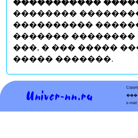
����������� ����
�������� �������
���������� ������
������� ��������
���, � ��� ����� 
����� �������.
Copy
���
e-mail