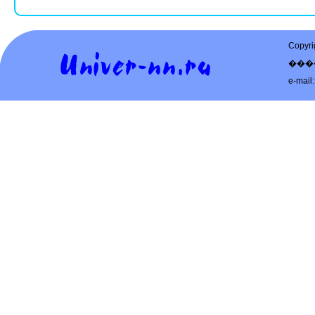
Copy
���
e-mail