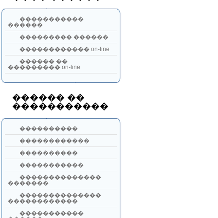
�����������
������
��������� ������
������������ on-line
������ ��
��������� on-line
������ ��
�����������
����������
������������
����������
�����������
��������������
�������
��������������
������������
�����������