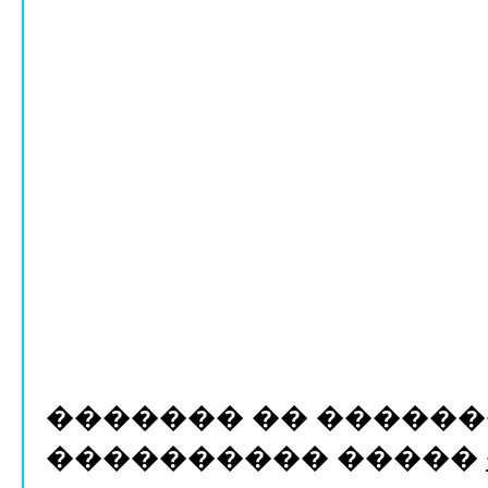
������� �� ������
���������� �����