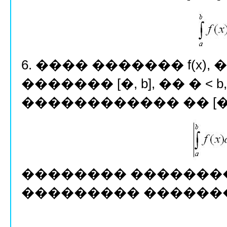
6. ���� ������� f(x)
������� [�, b], �� � < 
������������ �� [�,
�������� �������
��������� ������