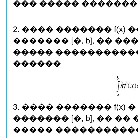
��� ����� ���������
2. ���� ������� f(x
������� [�, b], �� ������
����� �����������
������
3. ���� ������� f(x)
������� [�, b], �� �
����� �����������