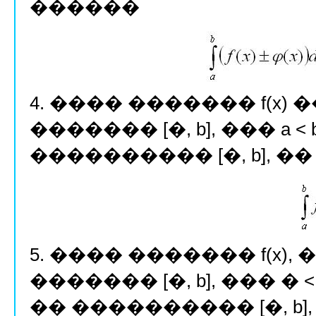
������
4. ���� ������� f(x
������� [�, b], ��� a < b
���������� [�, b], ��
5. ���� ������� f(x)
������� [�, b], ��� � < b
�� ���������� [�, b],