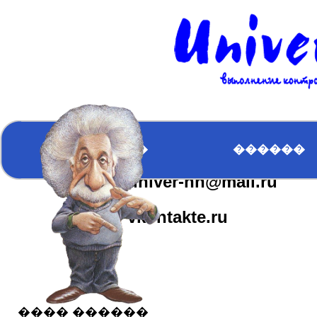
�������
��������
�������
����� �����
ICQ:617163610
�������
������
univer-nn@mail.ru
����� ������
vkontakte.ru
���� ������