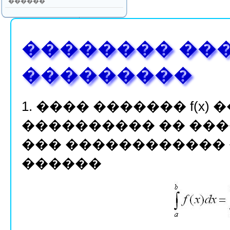
������
�������� ��
���������
1. ���� ������� f(x
���������� �� �������� 
��� ������������ 
������